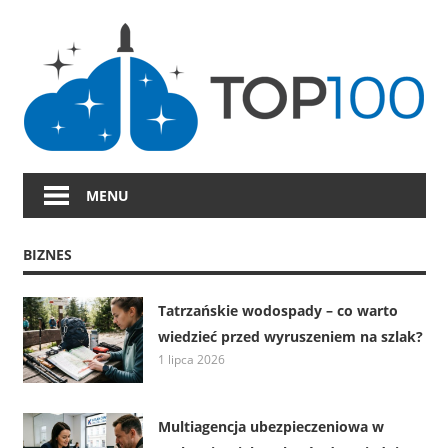
Skip
to
content
MENU
BIZNES
Tatrzańskie wodospady – co warto
wiedzieć przed wyruszeniem na szlak?
1 lipca 2026
Multiagencja ubezpieczeniowa w