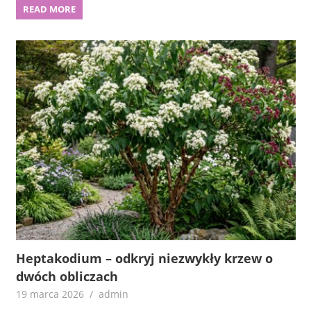
READ MORE
Heptakodium – odkryj niezwykły krzew o
dwóch obliczach
19 marca 2026
admin