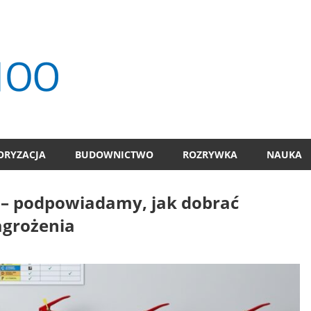
TOP
100
ORYZACJA
BUDOWNICTWO
ROZRYWKA
NAUKA
 F – podpowiadamy, jak dobrać
agrożenia