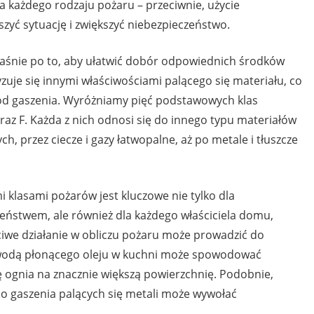
ia każdego rodzaju pożaru – przeciwnie, użycie
yć sytuację i zwiększyć niebezpieczeństwo.
łaśnie po to, aby ułatwić dobór odpowiednich środków
zuje się innymi właściwościami palącego się materiału, co
d gaszenia. Wyróżniamy pięć podstawowych klas
oraz F. Każda z nich odnosi się do innego typu materiałów
h, przez ciecze i gazy łatwopalne, aż po metale i tłuszcze
 klasami pożarów jest kluczowe nie tylko dla
zeństwem, ale również dla każdego właściciela domu,
ciwe działanie w obliczu pożaru może prowadzić do
a wodą płonącego oleju w kuchni może spowodować
ę ognia na znacznie większą powierzchnię. Podobnie,
o gaszenia palących się metali może wywołać