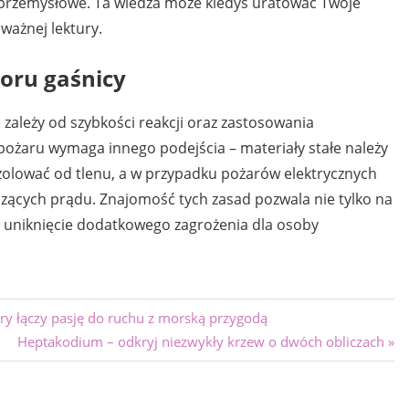
ty przemysłowe. Ta wiedza może kiedyś uratować Twoje
ważnej lektury.
oru gaśnicy
 zależy od szybkości reakcji oraz zastosowania
pożaru wymaga innego podejścia – materiały stałe należy
izolować od tlenu, a w przypadku pożarów elektrycznych
zących prądu. Znajomość tych zasad pozwala nie tylko na
a uniknięcie dodatkowego zagrożenia dla osoby
ry łączy pasję do ruchu z morską przygodą
Next
Heptakodium – odkryj niezwykły krzew o dwóch obliczach
Post: