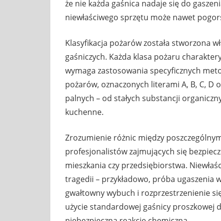
że nie każda gaśnica nadaje się do gaszen
niewłaściwego sprzętu może nawet pogorsz
Klasyfikacja pożarów została stworzona w
gaśniczych. Każda klasa pożaru charaktery
wymaga zastosowania specyficznych meto
pożarów, oznaczonych literami A, B, C, D 
palnych – od stałych substancji organicznyc
kuchenne.
Zrozumienie różnic między poszczególnymi
profesjonalistów zajmujących się bezpiec
mieszkania czy przedsiębiorstwa. Niewłaś
tragedii – przykładowo, próba ugaszeni
gwałtowny wybuch i rozprzestrzenienie si
użycie standardowej gaśnicy proszkowej d
niebezpieczną reakcję chemiczną.