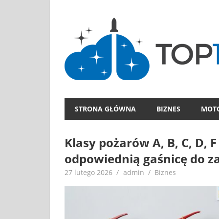
Skip
to
content
STRONA GŁÓWNA
BIZNES
MOT
Klasy pożarów A, B, C, D,
odpowiednią gaśnicę do z
27 lutego 2026
admin
Biznes