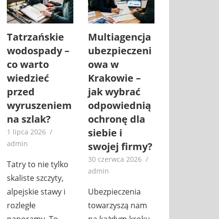
Tatrzańskie
Multiagencja
wodospady –
ubezpieczeni
co warto
owa w
wiedzieć
Krakowie –
przed
jak wybrać
wyruszeniem
odpowiednią
na szlak?
ochronę dla
siebie i
1 lipca 2026
admin
swojej firmy?
30 czerwca 2026
Tatry to nie tylko
admin
skaliste szczyty,
alpejskie stawy i
Ubezpieczenia
rozległe
towarzyszą nam