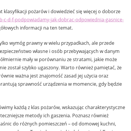
t klasyfikacji pożarów i dowiedzieć się więcej o doborze
a-b-c-d-f-podpowiadamy-jak-dobrac-odpowiednia-gasnice-
ółowych informacji na ten temat.
tylko wymóg prawny w wielu przypadkach, ale przede
bezpieczeństwo własne i osób przebywających w danym
półmiernie mały w porównaniu ze stratami, jakie może
nie został szybko ugaszony. Warto również pamiętać, że
równie ważna jest znajomość zasad jej użycia oraz
warantują sprawność urządzenia w momencie, gdy będzie
ówimy każdą z klas pożarów, wskazując charakterystyczne
uteczniejsze metody ich gaszenia. Poznasz również
aśnic do różnych pomieszczeń – od domowej kuchni,