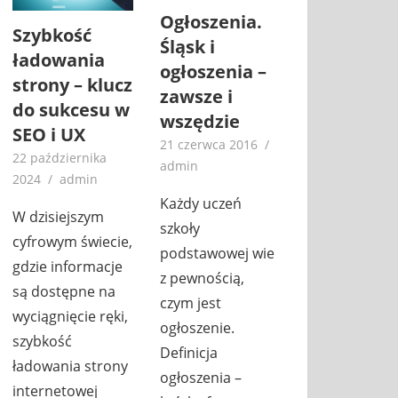
Ogłoszenia.
Szybkość
Śląsk i
ładowania
ogłoszenia –
strony – klucz
zawsze i
do sukcesu w
wszędzie
SEO i UX
21 czerwca 2016
22 października
admin
2024
admin
Każdy uczeń
W dzisiejszym
szkoły
cyfrowym świecie,
podstawowej wie
gdzie informacje
z pewnością,
są dostępne na
czym jest
wyciągnięcie ręki,
ogłoszenie.
szybkość
Definicja
ładowania strony
ogłoszenia –
internetowej