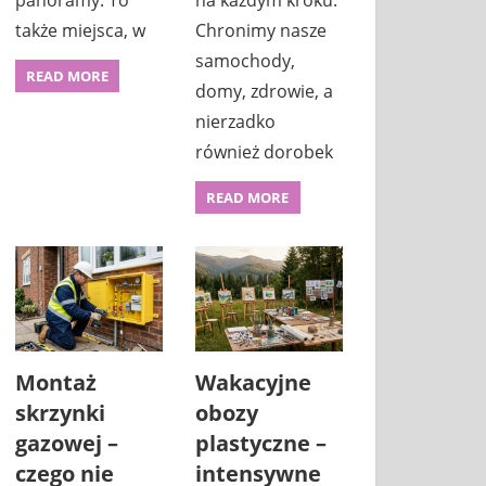
panoramy. To
na każdym kroku.
także miejsca, w
Chronimy nasze
samochody,
READ MORE
domy, zdrowie, a
nierzadko
również dorobek
READ MORE
Montaż
Wakacyjne
skrzynki
obozy
gazowej –
plastyczne –
czego nie
intensywne