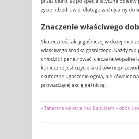
przez biuro, aż po specjalistyczne obiek
życie lub zdrowie, dlatego zachęcamy do u
Znaczenie właściwego dob
Skuteczność akcji gaśniczej w dużej mierze
właściwego środka gaśniczego. Każdy typ 
chłodzić i penetrować, ciecze łatwopalne 
konieczne jest użycie środków nieprzewod
skuteczne ugaszenie ognia, ale również n
prowadzącej akcję gaśniczą.
Nawigacja
Previous
Taneczne wakacje nad Bałtykiem – obóz, któ
Post:
wpisu