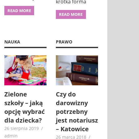
krótka forma
READ MORE
READ MORE
NAUKA
PRAWO
Zielone
Czy do
szkoły – jaką
darowizny
opcję wybrać
potrzebny
dla dziecka?
jest notariusz
– Katowice
26 sierpnia 2019
admin
26 marca 2018