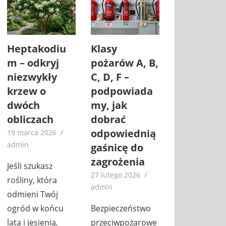
Heptakodiu
Klasy
m – odkryj
pożarów A, B,
niezwykły
C, D, F –
krzew o
podpowiada
dwóch
my, jak
obliczach
dobrać
odpowiednią
19 marca 2026
admin
gaśnicę do
zagrożenia
Jeśli szukasz
27 lutego 2026
rośliny, która
admin
odmieni Twój
ogród w końcu
Bezpieczeństwo
lata i jesienią,
przeciwpożarowe