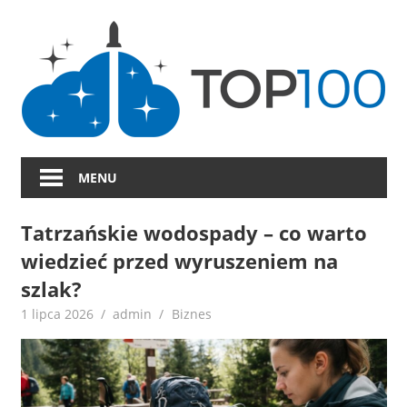
Skip
to
content
MENU
Tatrzańskie wodospady – co warto
wiedzieć przed wyruszeniem na
szlak?
1 lipca 2026
admin
Biznes