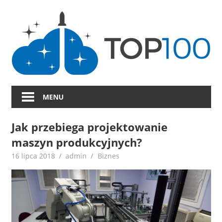
Skip
to
content
MENU
Jak przebiega projektowanie
maszyn produkcyjnych?
16 lipca 2018
admin
Biznes