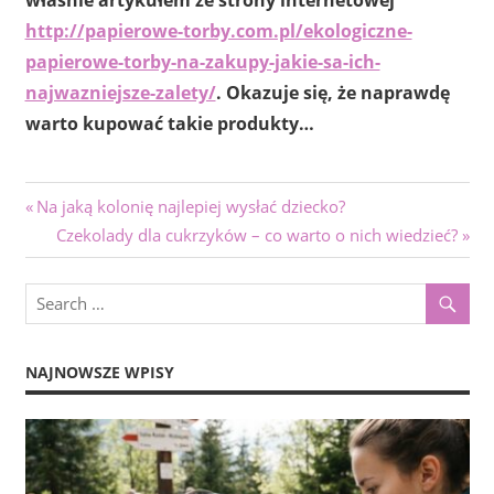
właśnie artykułem ze strony internetowej
http://papierowe-torby.com.pl/ekologiczne-
papierowe-torby-na-zakupy-jakie-sa-ich-
najwazniejsze-zalety/
. Okazuje się, że naprawdę
warto kupować takie produkty…
Nawigacja
Previous
Na jaką kolonię najlepiej wysłać dziecko?
Post:
Next
Czekolady dla cukrzyków – co warto o nich wiedzieć?
wpisu
Post:
NAJNOWSZE WPISY