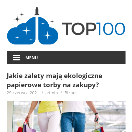
Skip
to
content
MENU
Jakie zalety mają ekologiczne
papierowe torby na zakupy?
29 czerwca 2021
admin
Biznes