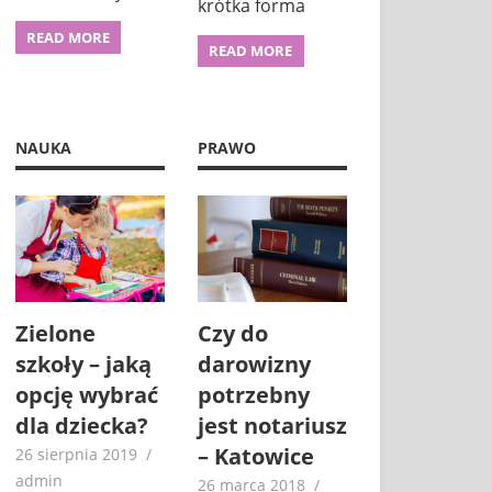
krótka forma
READ MORE
READ MORE
NAUKA
PRAWO
Zielone
Czy do
szkoły – jaką
darowizny
opcję wybrać
potrzebny
dla dziecka?
jest notariusz
– Katowice
26 sierpnia 2019
admin
26 marca 2018