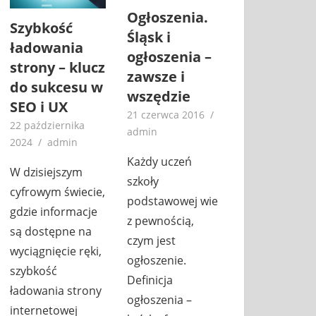
Ogłoszenia.
Szybkość
Śląsk i
ładowania
ogłoszenia –
strony – klucz
zawsze i
do sukcesu w
wszędzie
SEO i UX
21 czerwca 2016
22 października
admin
2024
admin
Każdy uczeń
W dzisiejszym
szkoły
cyfrowym świecie,
podstawowej wie
gdzie informacje
z pewnością,
są dostępne na
czym jest
wyciągnięcie ręki,
ogłoszenie.
szybkość
Definicja
ładowania strony
ogłoszenia –
internetowej