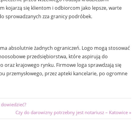
 kojarzą się klientom i odbiorcom jako lepsze, warte
 do sprowadzanych zza granicy podróbek.
ie ma absolutnie żadnych ograniczeń. Logo mogą stosować
noosobowe przedsiębiorstwa, które aspirują do
go oraz krajowego rynku. Firmowe loga sprawdzają się
epu przemysłowego, przez apteki kancelarie, po ogromne
 dowiedzieć?
Next
Czy do darowizny potrzebny jest notariusz – Katowice
Post: