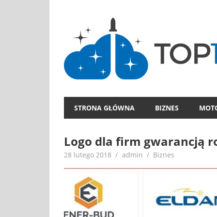
Skip
to
content
STRONA GŁÓWNA
BIZNES
MOT
Logo dla firm gwarancją 
28 lutego 2018
admin
Biznes