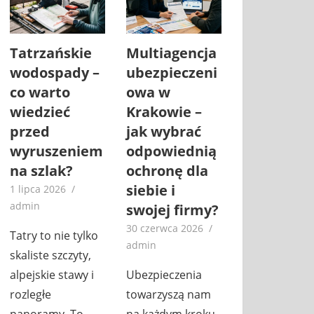
Tatrzańskie
Multiagencja
wodospady –
ubezpieczeni
co warto
owa w
wiedzieć
Krakowie –
przed
jak wybrać
wyruszeniem
odpowiednią
na szlak?
ochronę dla
siebie i
1 lipca 2026
admin
swojej firmy?
30 czerwca 2026
Tatry to nie tylko
admin
skaliste szczyty,
alpejskie stawy i
Ubezpieczenia
rozległe
towarzyszą nam