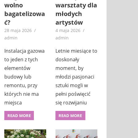
wolno
warsztaty dla
bagatelizowa
młodych
ć?
artystów
28 maja 2026
4 maja 2026
admin
admin
Instalacja gazowa
Letnie miesiące to
to jeden z tych
doskonały
elementów
moment, by
budowy lub
młodzi pasjonaci
remontu, przy
sztuki mogli w
których nie ma
pełni poświęcić
miejsca
się rozwijaniu
READ MORE
READ MORE