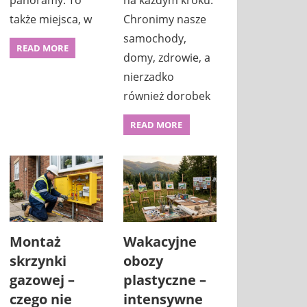
panoramy. To
na każdym kroku.
także miejsca, w
Chronimy nasze
samochody,
READ MORE
domy, zdrowie, a
nierzadko
również dorobek
READ MORE
Montaż
Wakacyjne
skrzynki
obozy
gazowej –
plastyczne –
czego nie
intensywne