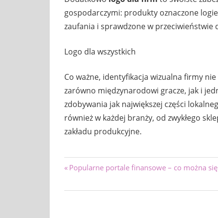
gospodarczymi: produkty oznaczone logiem
zaufania i sprawdzone w przeciwieństwie
Logo dla wszystkich
Co ważne, identyfikacja wizualna firmy n
zarówno międzynarodowi gracze, jak i jed
zdobywania jak największej części lokalne
również w każdej branży, od zwykłego skl
zakładu produkcyjne.
Nawigacja
Previous
Popularne portale finansowe – co można się
Post:
wpisu