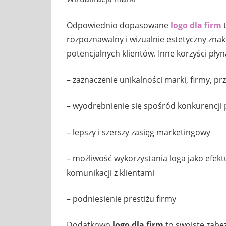
Odpowiednio dopasowane
logo dla firm
t
rozpoznawalny i wizualnie estetyczny znak 
potencjalnych klientów. Inne korzyści pły
– zaznaczenie unikalności marki, firmy, p
– wyodrębnienie się spośród konkurencji p
– lepszy i szerszy zasięg marketingowy
– możliwość wykorzystania loga jako efe
komunikacji z klientami
– podniesienie prestiżu firmy
Dodatkowo
logo dla firm
to swoiste zabe