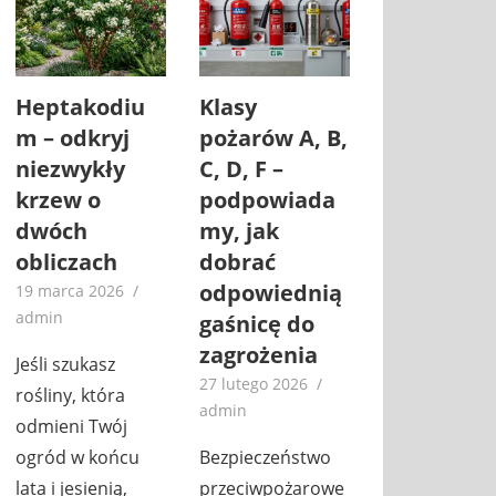
Heptakodiu
Klasy
m – odkryj
pożarów A, B,
niezwykły
C, D, F –
krzew o
podpowiada
dwóch
my, jak
obliczach
dobrać
odpowiednią
19 marca 2026
admin
gaśnicę do
zagrożenia
Jeśli szukasz
27 lutego 2026
rośliny, która
admin
odmieni Twój
ogród w końcu
Bezpieczeństwo
lata i jesienią,
przeciwpożarowe