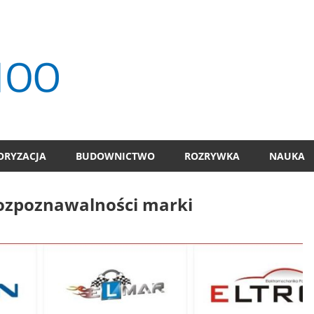
TOP
100
ORYZACJA
BUDOWNICTWO
ROZRYWKA
NAUKA
rozpoznawalności marki