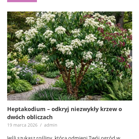
Heptakodium – odkryj niezwykły krzew o
dwóch obliczach
19 marca 2026
admin
Jeśli szukasz rośliny, która odmieni Twój ogród w