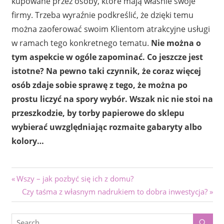
kupowane przez osoby, które mają właśnie swoje
firmy. Trzeba wyraźnie podkreślić, że dzięki temu
można zaoferować swoim Klientom atrakcyjne usługi
w ramach tego konkretnego tematu.
Nie można o
tym aspekcie w ogóle zapominać. Co jeszcze jest
istotne? Na pewno taki czynnik, że coraz więcej
osób zdaje sobie sprawę z tego, że można po
prostu liczyć na spory wybór. Wszak nic nie stoi na
przeszkodzie, by torby papierowe do sklepu
wybierać uwzględniając rozmaite gabaryty albo
kolory…
Nawigacja
Previous
Wszy – jak pozbyć się ich z domu?
Post:
Next
Czy taśma z własnym nadrukiem to dobra inwestycja?
wpisu
Post: