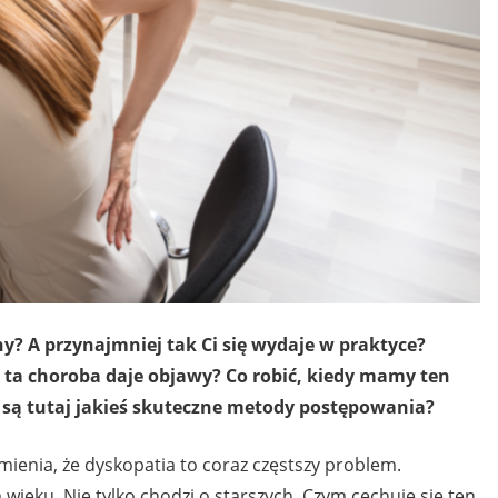
? A przynajmniej tak Ci się wydaje w praktyce?
e ta choroba daje objawy? Co robić, kiedy mamy ten
y są tutaj jakieś skuteczne metody postępowania?
mienia, że dyskopatia to coraz częstszy problem.
wieku. Nie tylko chodzi o starszych. Czym cechuje się ten