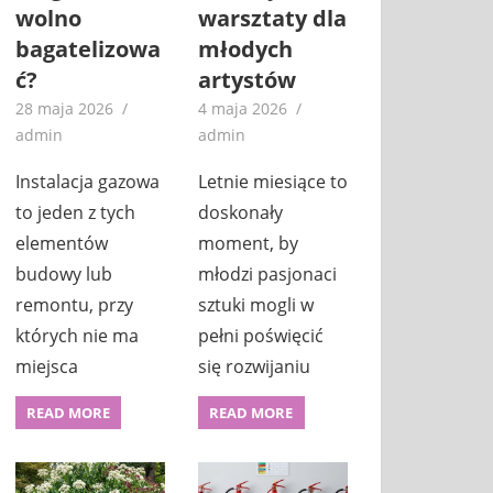
wolno
warsztaty dla
bagatelizowa
młodych
ć?
artystów
28 maja 2026
4 maja 2026
admin
admin
Instalacja gazowa
Letnie miesiące to
to jeden z tych
doskonały
elementów
moment, by
budowy lub
młodzi pasjonaci
remontu, przy
sztuki mogli w
których nie ma
pełni poświęcić
miejsca
się rozwijaniu
READ MORE
READ MORE