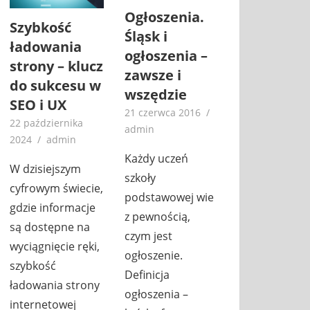
Ogłoszenia.
Szybkość
Śląsk i
ładowania
ogłoszenia –
strony – klucz
zawsze i
do sukcesu w
wszędzie
SEO i UX
21 czerwca 2016
22 października
admin
2024
admin
Każdy uczeń
W dzisiejszym
szkoły
cyfrowym świecie,
podstawowej wie
gdzie informacje
z pewnością,
są dostępne na
czym jest
wyciągnięcie ręki,
ogłoszenie.
szybkość
Definicja
ładowania strony
ogłoszenia –
internetowej