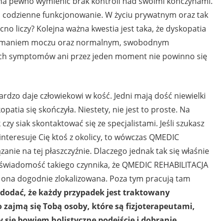
 na pewno wymienić brak kontroli nad swoimi kończynami.
ia codzienne funkcjonowanie. W życiu prywatnym oraz tak
o liczy? Kolejna ważna kwestia jest taka, że dyskopatia
trzymaniem moczu oraz normalnym, swobodnym
ch symptomów ani przez jeden moment nie powinno się
ardzo daje człowiekowi w kość. Jedni mają dość niewielki
opatia się skończyła. Niestety, nie jest to proste. Na
zy siak skontaktować się ze specjalistami. Jeśli szukasz
interesuje Cię ktoś z okolicy, to wówczas QMEDIC
anie na tej płaszczyźnie. Dlaczego jednak tak się właśnie
ć świadomość takiego czynnika, że QMEDIC REHABILITACJA
 ona dogodnie zlokalizowana. Poza tym pracują tam
dodać, że każdy przypadek jest traktowany
o zajmą się Tobą osoby, które są fizjoterapeutami,
 się bowiem holistyczne podejście i dobranie