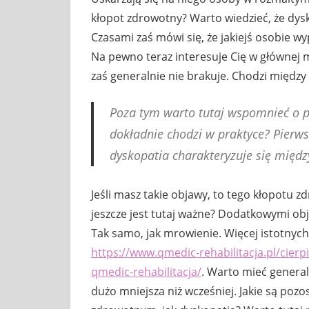
kłopot zdrowotny? Warto wiedzieć, że dys
Czasami zaś mówi się, że jakiejś osobie wy
Na pewno teraz interesuje Cię w głównej m
zaś generalnie nie brakuje. Chodzi między 
Poza tym warto tutaj wspomnieć o p
dokładnie chodzi w praktyce? Pierwsz
dyskopatia charakteryzuje się międz
Jeśli masz takie objawy, to tego kłopotu
jeszcze jest tutaj ważne? Dodatkowymi ob
Tak samo, jak mrowienie. Więcej istotnych
https://www.qmedic-rehabilitacja.pl/cier
qmedic-rehabilitacja/
. Warto mieć general
dużo mniejsza niż wcześniej. Jakie są poz