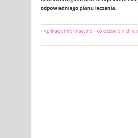
odpowiedniego planu leczenia.
Nawigacja
Previous
Aplikacje informacyjne – co trzeba o nich wi
Post:
wpisu