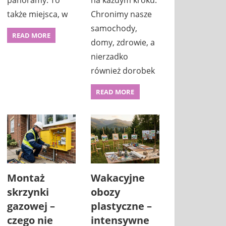
panoramy. To
na każdym kroku.
także miejsca, w
Chronimy nasze
samochody,
READ MORE
domy, zdrowie, a
nierzadko
również dorobek
READ MORE
Montaż
Wakacyjne
skrzynki
obozy
gazowej –
plastyczne –
czego nie
intensywne