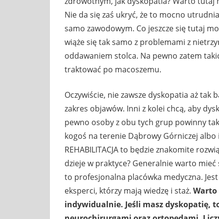
zdrowotnym, jak dyskopatia? Warto tutaj
Nie da się zaś ukryć, że to mocno utrudn
samo zawodowym. Co jeszcze się tutaj mocn
wiąże się tak samo z problemami z nie
oddawaniem stolca. Na pewno zatem taki
traktować po macoszemu.
Oczywiście, nie zawsze dyskopatia aż tak b
zakres objawów. Inni z kolei chcą, aby dysk
pewno osoby z obu tych grup powinny tak c
kogoś na terenie Dąbrowy Górniczej albo 
REHABILITACJA to będzie znakomite rozwiąz
dzieje w praktyce? Generalnie warto mie
to profesjonalna placówka medyczna. Jest
eksperci, którzy mają wiedzę i staż.
Warto 
indywidualnie. Jeśli masz dyskopatię, t
neurochirurgami oraz ortopedami. Liczy