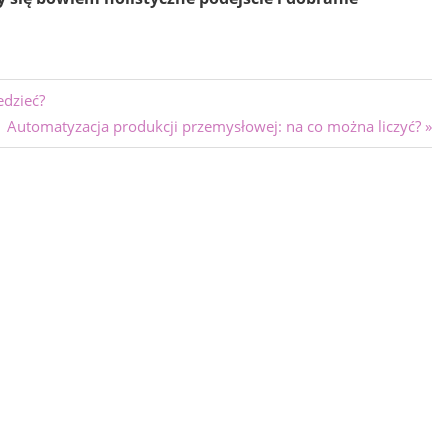
edzieć?
Next
Automatyzacja produkcji przemysłowej: na co można liczyć?
Post: