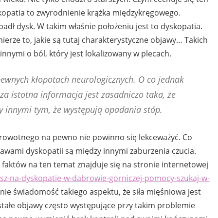
kopatia to zwyrodnienie krążka międzykręgowego.
padł dysk. W takim właśnie położeniu jest to dyskopatia.
ierze to, jakie są tutaj charakterystyczne objawy… Takich
innymi o ból, który jest lokalizowany w plecach.
ewnych kłopotach neurologicznych. O co jednak
a istotna informacja jest zasadniczo taka, że
y innymi tym, że występują opadania stóp.
 zdrowotnego na pewno nie powinno się lekceważyć. Co
jawami dyskopatii są między innymi zaburzenia czucia.
 faktów na ten temat znajduje się na stronie internetowej
pisz-na-dyskopatie-w-dabrowie-gorniczej-pomocy-szukaj-w-
nie świadomość takiego aspektu, że siła mięśniowa jest
ostałe objawy często występujące przy takim problemie