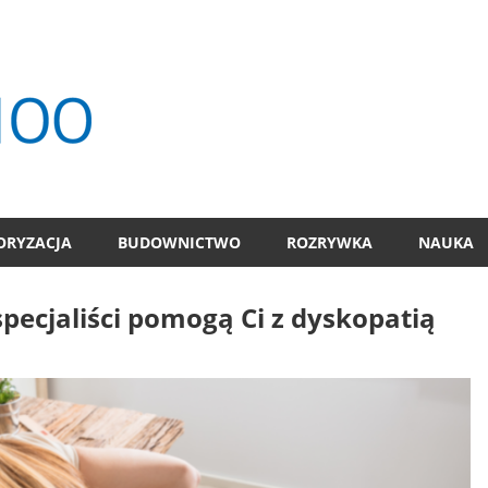
TOP
100
ORYZACJA
BUDOWNICTWO
ROZRYWKA
NAUKA
ecjaliści pomogą Ci z dyskopatią