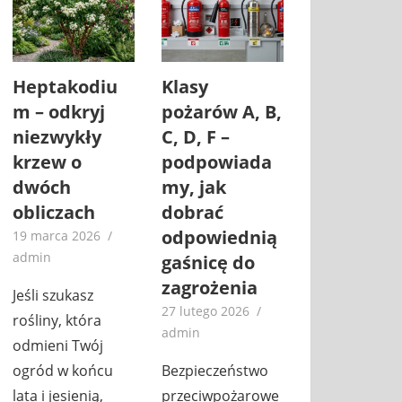
Heptakodiu
Klasy
m – odkryj
pożarów A, B,
niezwykły
C, D, F –
krzew o
podpowiada
dwóch
my, jak
obliczach
dobrać
odpowiednią
19 marca 2026
admin
gaśnicę do
zagrożenia
Jeśli szukasz
27 lutego 2026
rośliny, która
admin
odmieni Twój
ogród w końcu
Bezpieczeństwo
lata i jesienią,
przeciwpożarowe