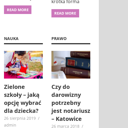
krótka forma
READ MORE
READ MORE
NAUKA
PRAWO
Zielone
Czy do
szkoły – jaką
darowizny
opcję wybrać
potrzebny
dla dziecka?
jest notariusz
– Katowice
26 sierpnia 2019
admin
26 marca 2018