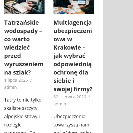
Tatrzańskie
Multiagencja
wodospady –
ubezpieczeni
co warto
owa w
wiedzieć
Krakowie –
przed
jak wybrać
wyruszeniem
odpowiednią
na szlak?
ochronę dla
siebie i
1 lipca 2026
admin
swojej firmy?
30 czerwca 2026
Tatry to nie tylko
admin
skaliste szczyty,
alpejskie stawy i
Ubezpieczenia
rozległe
towarzyszą nam