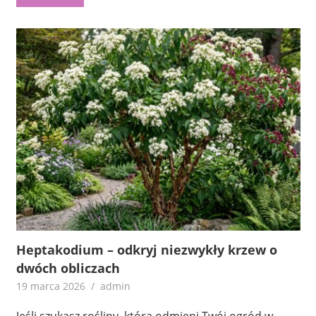
Heptakodium – odkryj niezwykły krzew o
dwóch obliczach
19 marca 2026
admin
Jeśli szukasz rośliny, która odmieni Twój ogród w