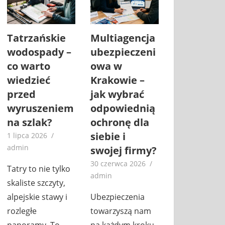
Tatrzańskie
Multiagencja
wodospady –
ubezpieczeni
co warto
owa w
wiedzieć
Krakowie –
przed
jak wybrać
wyruszeniem
odpowiednią
na szlak?
ochronę dla
siebie i
1 lipca 2026
admin
swojej firmy?
30 czerwca 2026
Tatry to nie tylko
admin
skaliste szczyty,
alpejskie stawy i
Ubezpieczenia
rozległe
towarzyszą nam