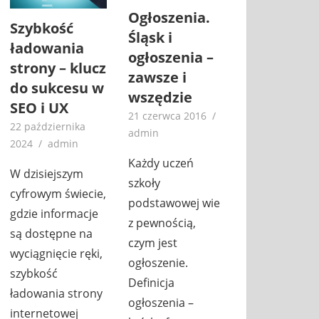
Ogłoszenia.
Szybkość
Śląsk i
ładowania
ogłoszenia –
strony – klucz
zawsze i
do sukcesu w
wszędzie
SEO i UX
21 czerwca 2016
22 października
admin
2024
admin
Każdy uczeń
W dzisiejszym
szkoły
cyfrowym świecie,
podstawowej wie
gdzie informacje
z pewnością,
są dostępne na
czym jest
wyciągnięcie ręki,
ogłoszenie.
szybkość
Definicja
ładowania strony
ogłoszenia –
internetowej