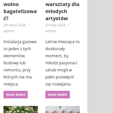
wolno
warsztaty dla
bagatelizowa
młodych
ć?
artystów
28 maja 2026
4 maja 2026
admin
admin
Instalacja gazowa
Letnie miesiące to
to jeden z tych
doskonały
elementów
moment, by
budowy lub
młodzi pasjonaci
remontu, przy
sztuki mogli w
których nie ma
pełni poświęcić
miejsca
się rozwijaniu
READ MORE
READ MORE