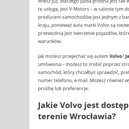
Wiesz już, dlaczego jazda próbna jest ta
tę usługę, jest V-Motors – w salonie tym 
producent samochodów jest jednym z bard
kraju, ponieważ auta marki Volvo są niezwy
przewodnią jest tworzenie pojazdów, któ
warunków.
Jak możesz przejechać się autem
Volvo
?
J
umówiona – możesz to zrobić poprzez st
samochód, który chciałbyś sprawdzić, pre
numer telefonu, e-mail. Możesz również w
prośbę lub preferencje.
Jakie
Volvo
jest dostę
terenie
Wrocławia
?