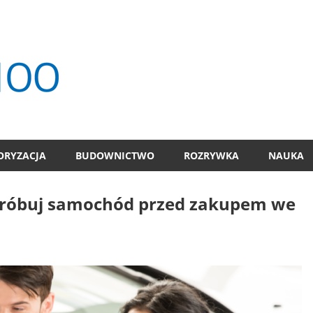
TOP
100
ORYZACJA
BUDOWNICTWO
ROZRYWKA
NAUKA
ypróbuj samochód przed zakupem we