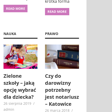
krótka forma
READ MORE
READ MORE
NAUKA
PRAWO
Zielone
Czy do
szkoły – jaką
darowizny
opcję wybrać
potrzebny
dla dziecka?
jest notariusz
– Katowice
26 sierpnia 2019
admin
26 marca 2018