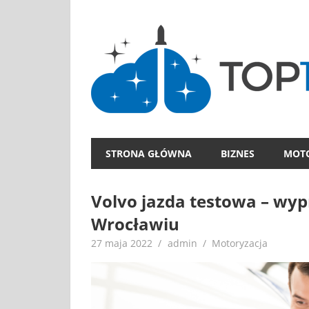
Skip
to
content
STRONA GŁÓWNA
BIZNES
MOT
Volvo jazda testowa – w
Wrocławiu
27 maja 2022
admin
Motoryzacja