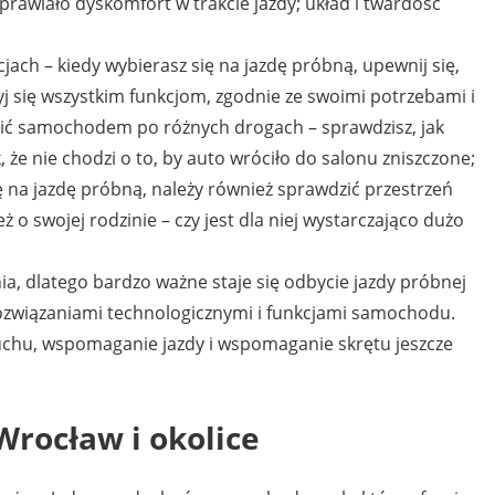
rawiało dyskomfort w trakcie jazdy; układ i twardość
jach – kiedy wybierasz się na jazdę próbną, upewnij się,
yj się wszystkim funkcjom, zgodnie ze swoimi potrzebami i
ić samochodem po różnych drogach – sprawdzisz, jak
, że nie chodzi o to, by auto wróciło do salonu zniszczone;
na jazdę próbną, należy również sprawdzić przestrzeń
o swojej rodzinie – czy jest dla niej wystarczająco dużo
ia, dlatego bardzo ważne staje się odbycie jazdy próbnej
rozwiązaniami technologicznymi i funkcjami samochodu.
uchu, wspomaganie jazdy i wspomaganie skrętu jeszcze
Wrocław
i okolice