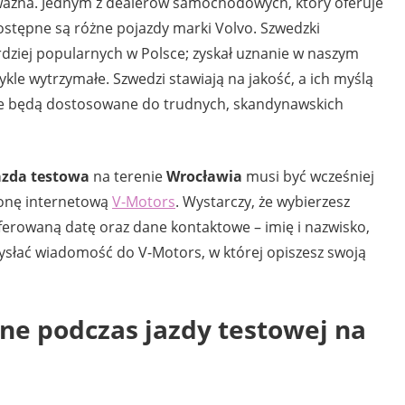
k ważna. Jednym z dealerów samochodowych, który oferuje
dostępne są różne pojazdy marki Volvo. Szwedzki
ziej popularnych w Polsce; zyskał uznanie w naszym
kle wytrzymałe. Szwedzi stawiają na jakość, a ich myślą
re będą dostosowane do trudnych, skandynawskich
azda testowa
na terenie
Wrocławia
musi być wcześniej
ronę internetową
V-Motors
. Wystarczy, że wybierzesz
ferowaną datę oraz dane kontaktowe – imię i nazwisko,
ysłać wiadomość do V-Motors, w której opiszesz swoją
pne podczas
jazdy testowej
na