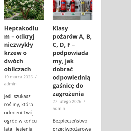
Heptakodiu
Klasy
m – odkryj
pożarów A, B,
niezwykły
C, D, F –
krzew o
podpowiada
dwóch
my, jak
obliczach
dobrać
odpowiednią
19 marca 2026
admin
gaśnicę do
zagrożenia
Jeśli szukasz
27 lutego 2026
rośliny, która
admin
odmieni Twój
ogród w końcu
Bezpieczeństwo
lata i jesienią,
przeciwpożarowe