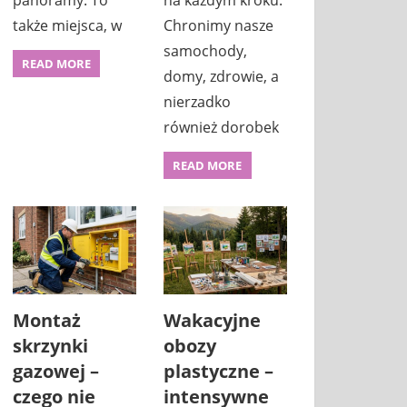
panoramy. To
na każdym kroku.
także miejsca, w
Chronimy nasze
samochody,
READ MORE
domy, zdrowie, a
nierzadko
również dorobek
READ MORE
Montaż
Wakacyjne
skrzynki
obozy
gazowej –
plastyczne –
czego nie
intensywne