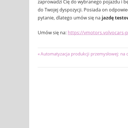
zaprowadzi Cię do wybranego pojazdu i będ
do Twojej dyspozycji. Posiada on odpowie
pytanie, dlatego umów się na
jazdę test
Umów się na:
https://vmotors.volvocars-
p
Nawigacja
Previous
Automatyzacja produkcji przemysłowej: na c
Post:
wpisu