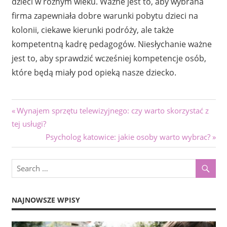
dzieci w różnym wieku. Ważne jest to, aby wybrana
firma zapewniała dobre warunki pobytu dzieci na
kolonii, ciekawe kierunki podróży, ale także
kompetentną kadrę pedagogów. Niesłychanie ważne
jest to, aby sprawdzić wcześniej kompetencje osób,
które będą miały pod opieką nasze dziecko.
Nawigacja
Previous
Wynajem sprzętu telewizyjnego: czy warto skorzystać z
Post:
tej usługi?
wpisu
Next
Psycholog katowice: jakie osoby warto wybrac?
Post:
NAJNOWSZE WPISY