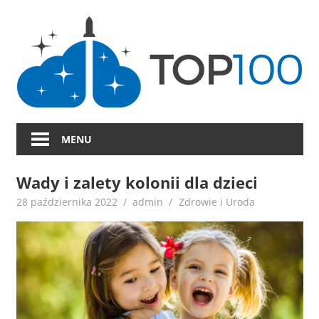
Skip
to
content
MENU
Wady i zalety kolonii dla dzieci
28 października 2022
admin
Zdrowie i Uroda