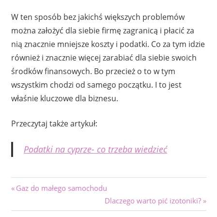
W ten sposób bez jakichś większych problemów
można założyć dla siebie firmę zagranicą i płacić za
nią znacznie mniejsze koszty i podatki. Co za tym idzie
również i znacznie więcej zarabiać dla siebie swoich
środków finansowych. Bo przecież o to w tym
wszystkim chodzi od samego początku. I to jest
właśnie kluczowe dla biznesu.
Przeczytaj także artykuł:
Podatki na cyprze- co trzeba wiedzieć
Nawigacja
Previous
Gaz do małego samochodu
Post:
Next
Dlaczego warto pić izotoniki?
wpisu
Post: