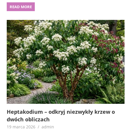
READ MORE
Heptakodium – odkryj niezwykły krzew o
dwóch obliczach
19 marca 2026
admin