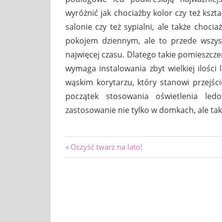
wyróżnić jak chociażby kolor czy też ksz
salonie czy też sypialni, ale także cho
pokojem dziennym, ale to przede wszy
najwięcej czasu. Dlatego takie pomieszcz
wymaga instalowania zbyt wielkiej ilości
wąskim korytarzu, który stanowi przejśc
początek stosowania oświetlenia le
zastosowanie nie tylko w domkach, ale ta
Nawigacja
Previous
Oczyść twarz na lato!
Post:
wpisu