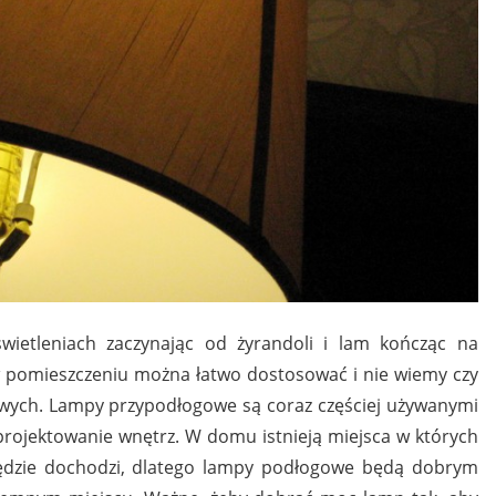
wietleniach zaczynając od żyrandoli i lam kończąc na
w pomieszczeniu można łatwo dostosować i nie wiemy czy
wych. Lampy przypodłogowe są coraz częściej używanymi
rojektowanie wnętrz. W domu istnieją miejsca w których
szędzie dochodzi, dlatego lampy podłogowe będą dobrym