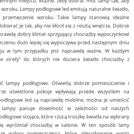
iemnym miejscu. Ważne, żeby dobrać moc lamp tak, aby
 wzroku. Lampy podłogowe led emitują naturalne światło,
 przemęczenie wzroku. Takie lampy stanowią idealne
bierać je tak, aby nie kłócił się z resztą wnętrza. Dobrze
rawdę dobry klimat sprzyjający chociażby wypoczynkowi
zczeniu dużo lepiej się wypoczywa przed następnym dniu
koju w tym przypadku jest naprawdę ważne. W każdym
e strefy” do których nie dociera światło chociażby z
ić lampy podłogowe. Oświetlą dobrze pomieszczenie i
rze oświetlone pokoje wpływają przede wszystkim na
podłogowe led są naprawdę mobilne, można je umieścić
iu lampy panuje dowolność w zależności od naszych
dłogowe stojące, które rzucą troszkę światła na wybrany
się wyróżniał chociażby w salonie. W ten sposób lamy
sze walory pomieszczenia, które zdecydowanie warto