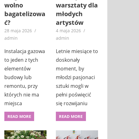
wolno
warsztaty dla
bagatelizowa
młodych
ć?
artystów
28 maja 2026
4 maja 2026
admin
admin
Instalacja gazowa
Letnie miesiące to
to jeden z tych
doskonały
elementów
moment, by
budowy lub
młodzi pasjonaci
remontu, przy
sztuki mogli w
których nie ma
pełni poświęcić
miejsca
się rozwijaniu
READ MORE
READ MORE