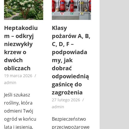
Heptakodiu
Klasy
m – odkryj
pożarów A, B,
niezwykły
C, D, F –
krzew o
podpowiada
dwóch
my, jak
obliczach
dobrać
odpowiednią
19 marca 2026
admin
gaśnicę do
zagrożenia
Jeśli szukasz
27 lutego 2026
rośliny, która
admin
odmieni Twój
ogród w końcu
Bezpieczeństwo
lata i jesienią,
przeciwpożarowe