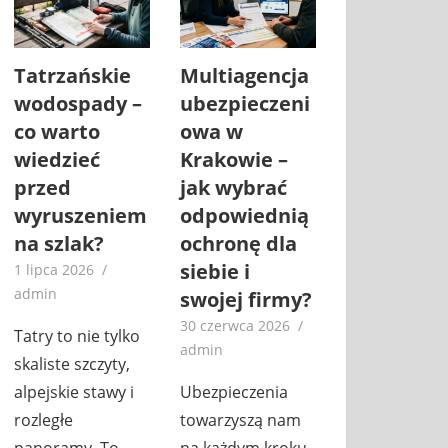
Tatrzańskie
Multiagencja
wodospady –
ubezpieczeni
co warto
owa w
wiedzieć
Krakowie –
przed
jak wybrać
wyruszeniem
odpowiednią
na szlak?
ochronę dla
siebie i
1 lipca 2026
admin
swojej firmy?
30 czerwca 2026
Tatry to nie tylko
admin
skaliste szczyty,
alpejskie stawy i
Ubezpieczenia
rozległe
towarzyszą nam