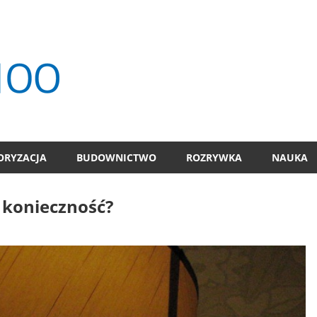
TOP
100
ORYZACJA
BUDOWNICTWO
ROZRYWKA
NAUKA
 konieczność?