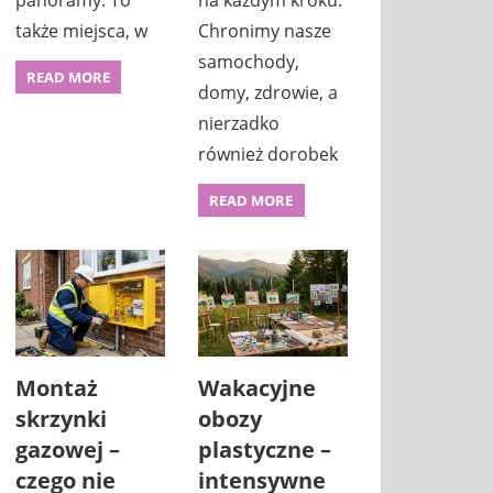
panoramy. To
na każdym kroku.
także miejsca, w
Chronimy nasze
samochody,
READ MORE
domy, zdrowie, a
nierzadko
również dorobek
READ MORE
Montaż
Wakacyjne
skrzynki
obozy
gazowej –
plastyczne –
czego nie
intensywne