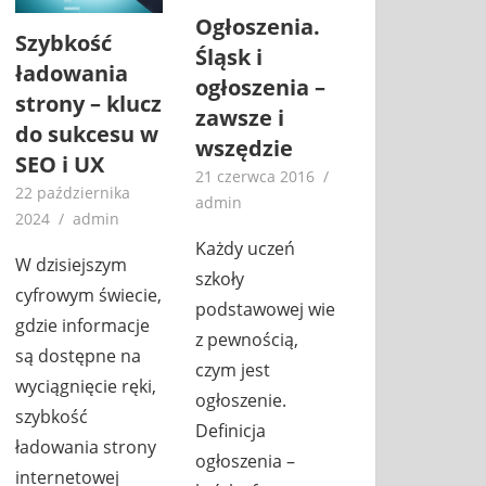
Ogłoszenia.
Szybkość
Śląsk i
ładowania
ogłoszenia –
strony – klucz
zawsze i
do sukcesu w
wszędzie
SEO i UX
21 czerwca 2016
22 października
admin
2024
admin
Każdy uczeń
W dzisiejszym
szkoły
cyfrowym świecie,
podstawowej wie
gdzie informacje
z pewnością,
są dostępne na
czym jest
wyciągnięcie ręki,
ogłoszenie.
szybkość
Definicja
ładowania strony
ogłoszenia –
internetowej