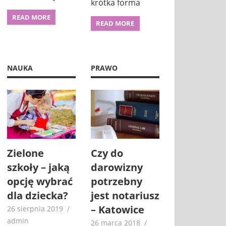
krótka forma
READ MORE
READ MORE
NAUKA
PRAWO
Zielone
Czy do
szkoły – jaką
darowizny
opcję wybrać
potrzebny
dla dziecka?
jest notariusz
– Katowice
26 sierpnia 2019
admin
26 marca 2018