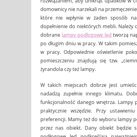
rozwiązaniem, aby uniknąć upadków w c
domownicy nie narzekali na przemęczenie
które nie wpłynie w żaden sposób na
dopełnienie do niektórych mebli. Należy do
dobrane
lampy podłogowe led
tworzą nap
po długim dniu w pracy. W takim pomies
w pracy. Odpowiednie oświetlenie po
pomieszczeniu znajdują się tzw. „ciemn
żyrandola czy też lampy.
W takich miejscach dobrze jest umieśc
nadadzą zupełnie innego klimatu. Dob
funkcjonalność danego wnętrza. Lampy 
praktycznie wszędzie. Przy ustawien
preferencji. Mamy też do wyboru lampy po
przez nas obiekt. Dany obiekt będzie 
podłogowe led podkreślają najważniej