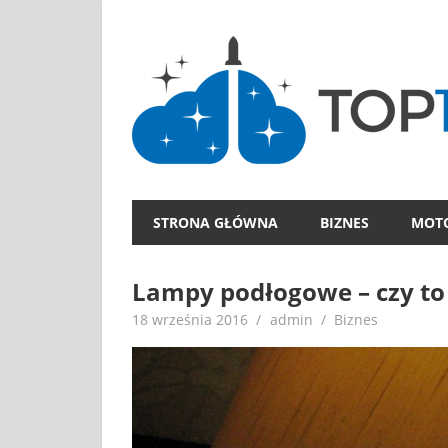
Skip
to
content
STRONA GŁÓWNA
BIZNES
MOT
Lampy podłogowe – czy to
18 września 2016
admin
Biznes