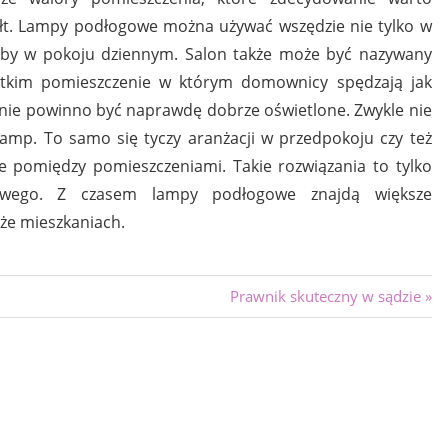
tałt. Lampy podłogowe można używać wszędzie nie tylko w
ciażby w pokoju dziennym. Salon także może być nazywany
stkim pomieszczenie w którym domownicy spędzają jak
enie powinno być naprawdę dobrze oświetlone. Zwykle nie
 lamp. To samo się tyczy aranżacji w przedpokoju czy też
ie pomiędzy pomieszczeniami. Takie rozwiązania to tylko
dowego. Z czasem lampy podłogowe znajdą większe
kże mieszkaniach.
Next
Prawnik skuteczny w sądzie
Post: