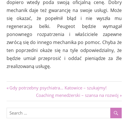
dopiero wtedy poda swoją oficjalną cenę. Dobry
mechanik daje też gwarancję na swoje usługi. Może
się okazać, że popełnił błąd i nie wyszła mu
regeneracja belki. Peugeot będzie wymagał
ponownego rozpatrzenia i właściciele zapewne
zwrócą się do innego mechanika po pomoc. Chyba że
ten poprzedni okaże się na tyle odpowiedzialny, że
będzie umiał przeprosić i oddać pieniądze za źle
zrealizowaną usługę.
Nawigacja
Previous
Gdy potrzebny psychiatra… Katowice – szukajmy!
Post:
Next
Coaching menedżerski – szansa na rozwój
wpisu
Post: