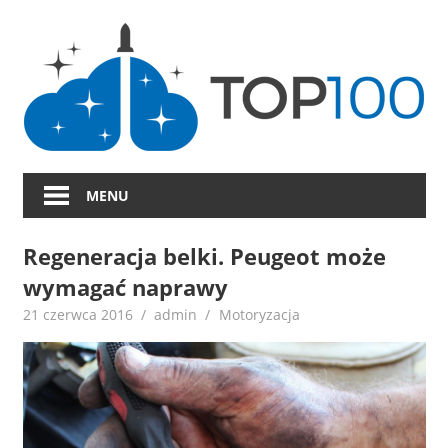
Skip
to
content
MENU
Regeneracja belki. Peugeot może
wymagać naprawy
21 czerwca 2016
admin
Motoryzacja