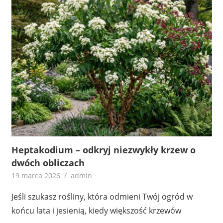
Heptakodium – odkryj niezwykły krzew o
dwóch obliczach
19 marca 2026
admin
Jeśli szukasz rośliny, która odmieni Twój ogród w
końcu lata i jesienią, kiedy większość krzewów