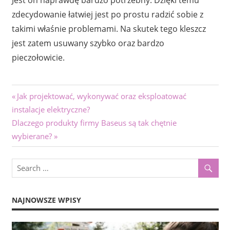
Jest on naprawdę bardzo potrzebny. Dzięki temu
zdecydowanie łatwiej jest po prostu radzić sobie z
takimi właśnie problemami. Na skutek tego kleszcz
jest zatem usuwany szybko oraz bardzo
pieczołowicie.
Nawigacja
Previous
Jak projektować, wykonywać oraz eksploatować
Post:
instalacje elektryczne?
wpisu
Next
Dlaczego produkty firmy Baseus są tak chętnie
Post:
wybierane?
NAJNOWSZE WPISY