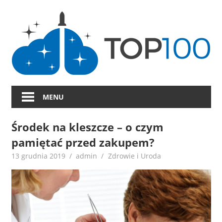
Skip
to
content
MENU
Środek na kleszcze – o czym
pamiętać przed zakupem?
13 grudnia 2019
admin
Zdrowie i Uroda