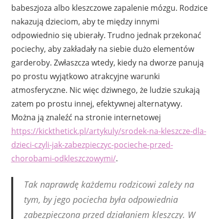
babeszjoza albo kleszczowe zapalenie mózgu. Rodzice
nakazują dzieciom, aby te między innymi
odpowiednio się ubierały. Trudno jednak przekonać
pociechy, aby zakładały na siebie dużo elementów
garderoby. Zwłaszcza wtedy, kiedy na dworze panują
po prostu wyjątkowo atrakcyjne warunki
atmosferyczne. Nic więc dziwnego, że ludzie szukają
zatem po prostu innej, efektywnej alternatywy.
Można ją znaleźć na stronie internetowej
https://kickthetick.pl/artykuly/srodek-na-kleszcze-dla-
dzieci-czyli-jak-zabezpieczyc-pocieche-przed-
chorobami-odkleszczowymi/
.
Tak naprawdę każdemu rodzicowi zależy na
tym, by jego pociecha była odpowiednia
zabezpieczona przed działaniem kleszczy. W