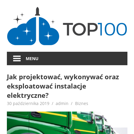
Skip
to
content
MENU
Jak projektować, wykonywać oraz
eksploatować instalacje
elektryczne?
30 października 2019
admin
Biznes