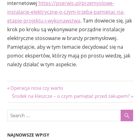
internetowej
https://pserwis.pl/przemyslowe-
instalacje-elektryczne-o-czym-trzeba-pamietac-na-
etapie-projektu-i-wykonawstwa
. Tam dowiecie się, jak
krok po kroku są wykonywane porządne instalacje
elektryczne stosowane w branży przemysłowej.
Pamiętajcie, aby w tym temacie decydować się na
pomoc ekspertów, którzy mają po prostu wiedzę, jak
należy działać w tym aspekcie.
Nawigacja
Previous
Operacja nosa czy warto
Post:
Next
Środek na kleszcze – o czym pamiętać przed zakupem?
wpisu
Post:
NAJNOWSZE WPISY